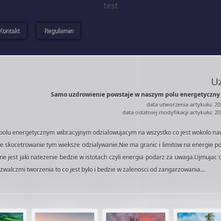
test
Kontakt
Regulamin
Uz
Samo uzdrowienie powstaje w naszym polu energetyczny 
data utworzenia artykułu: 20
data ostatniej modyfikacji artykułu: 2
polu energetycznym wibracyjnym odzialowujacym na wszystko co jest wokolo n
e skocetrowanie tym wieksze odzialywanie.Nie ma granic i limitow na energie p
zne jest jaki natezenie bedzie w istotach czyli energia podarz za uwaga.Ujmujac
alczmi tworzenia to co jest bylo i bedzie w zalenosci od zangarzowania...