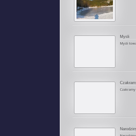
Mysli
Mysli towar
Czakram
Czakramy w
Narodzin
Narodziny 