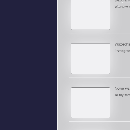
Bezgrani
Wazne w n
Wszechs
Przeogrom
Nowe wz
To my sam