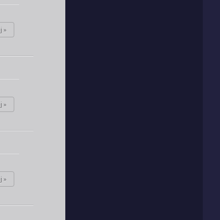
j »
j »
j »