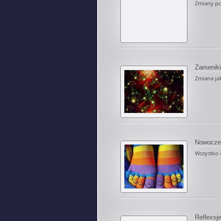
Zmiany pow
Zameniki
Zmiana jak
Nowocze
Wszystko c
Reflexsj