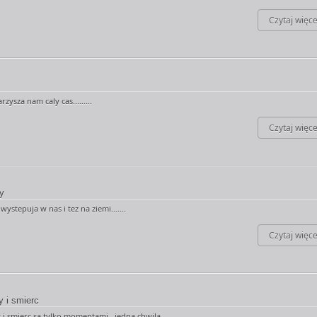
Czytaj więce
zysza nam caly cas.........
Czytaj więce
y
ystepuja w nas i tez na ziemi.......
Czytaj więce
y i smierc
i smierc sa tylko momentami , jedna chwila...