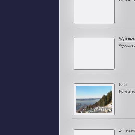
Wybacza
Wybacznie
Idea
Powstajace 
Zmienno