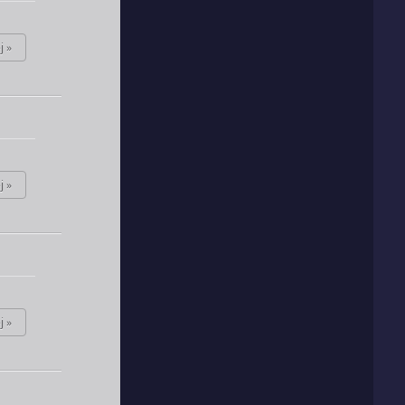
j »
j »
j »