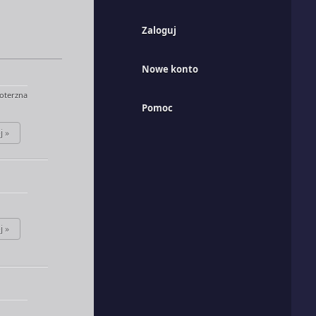
Zaloguj
Nowe konto
oterzna
Pomoc
j »
j »