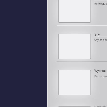
Reflexsje 
Sny
Sny sa odz
Wyobraz
Bardzo wa