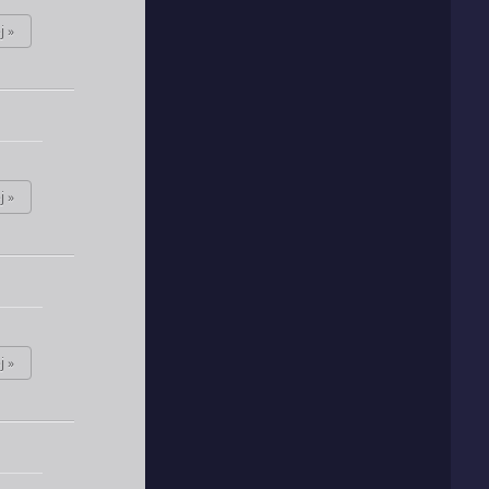
j »
j »
j »