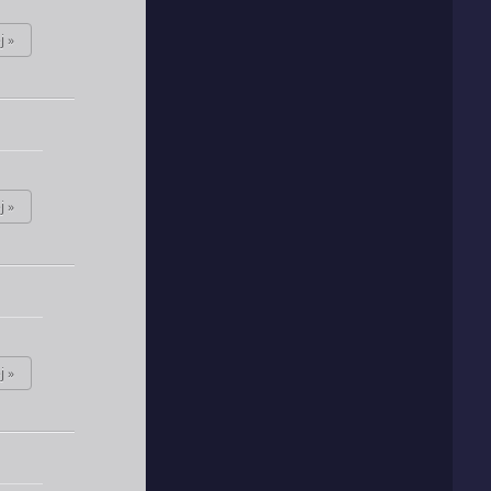
j »
j »
j »