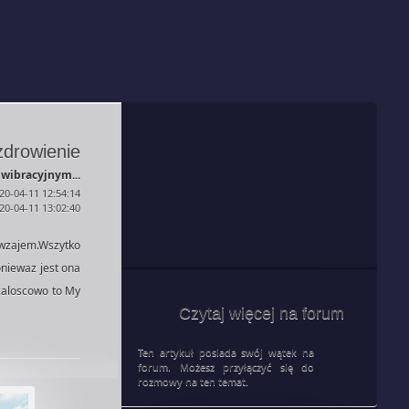
drowienie
wibracyjnym...
20-04-11 12:54:14
020-04-11 13:02:40
awzajem.Wszytko
oniewaz jest ona
 caloscowo to My
Czytaj więcej na forum
Ten artykuł posiada swój wątek na
forum. Możesz przyłączyć się do
rozmowy na ten temat.