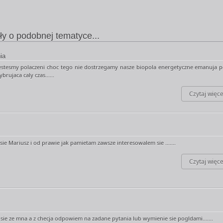
ły o podobnej tematyce...
ia
estesmy polaczeni choc tego nie dostrzegamy nasze biopola energetyczne emanuja p
brujaca caly czas......
Czytaj więce
e Mariusz i od prawie jak pamietam zawsze interesowalem sie .......
Czytaj więce
sie ze mna a z checja odpowiem na zadane pytania lub wymienie sie pogldami.......