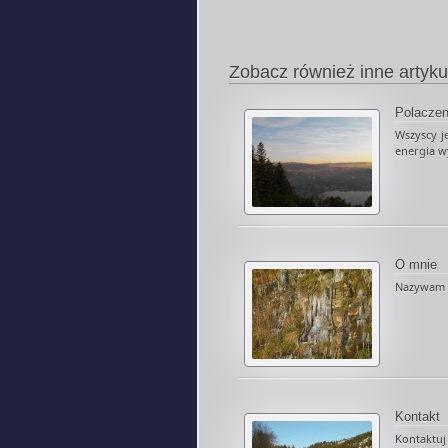
Zobacz również inne artyku
Polaczen
Wszyscy j
energia wy
O mnie
Nazywam si
Kontakt
Kontaktuj 