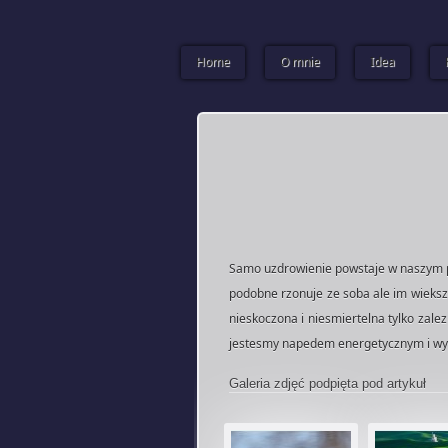
Home
O mnie
Idea
Samo uzdrowienie powstaje w naszym 
podobne rzonuje ze soba ale im wieksz
nieskoczona i niesmiertelna tylko zale
jestesmy napedem energetycznym i wyzw
Galeria zdjęć podpięta pod artykuł