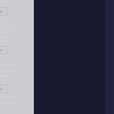
j »
j »
j »