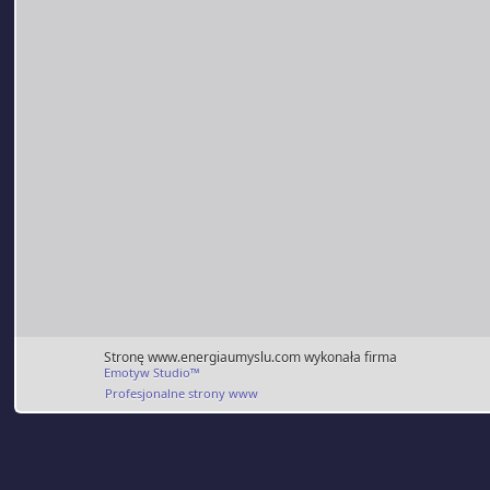
Stronę www.energiaumyslu.com wykonała firma
Emotyw Studio™
Profesjonalne strony www