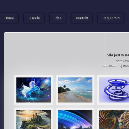
Home
O mnie
Idea
Kontakt
Regulamin
Sila jest w 
data utw
data ostatniej mod