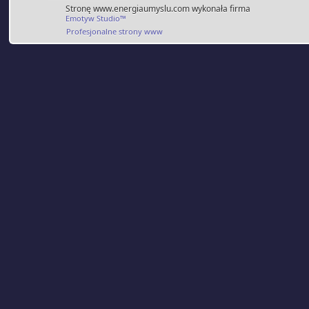
Stronę www.energiaumyslu.com wykonała firma
Emotyw Studio™
Profesjonalne strony www