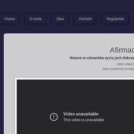
Home
O mnie
Idea
Kontakt
Regulamin
Afirmac
Wazne w czlowieka zyciu jest dobra
data utwor
data ostatniej modyf