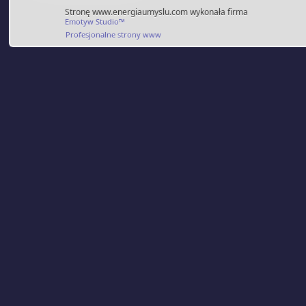
Stronę www.energiaumyslu.com wykonała firma
Emotyw Studio™
Profesjonalne strony www