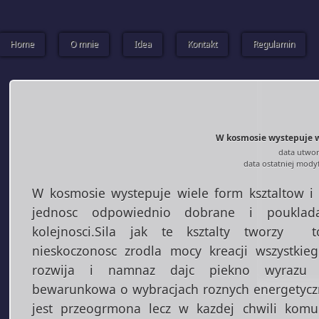
Home
O mnie
Idea
Kontakt
Regulamin
W kosmosie wystepuje wi
data utwor
data ostatniej modyf
W kosmosie wystepuje wiele form ksztaltow i
jednosc odpowiednio dobrane i pouklad
kolejnosci.Sila jak te ksztalty tworzy t
nieskoczonosc zrodla mocy kreacji wszystkieg
rozwija i namnaz dajc piekno wyrazu n
bewarunkowa o wybracjach roznych energetyczn
jest przeogrmona lecz w kazdej chwili komu