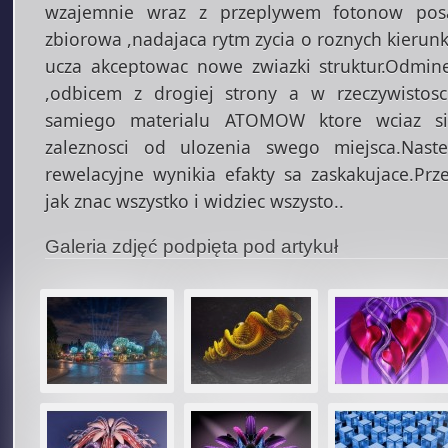
wzajemnie wraz z przeplywem fotonow pos
zbiorowa ,nadajaca rytm zycia o roznych kierunk
ucza akceptowac nowe zwiazki struktur.Odminen
,odbicem z drogiej strony a w rzeczywistos
samiego materialu ATOMOW ktore wciaz si
zaleznosci od ulozenia swego miejsca.Nast
rewelacyjne wynikia efakty sa zaskakujace.Prze
jak znac wszystko i widziec wszysto..
Galeria zdjęć podpięta pod artykuł