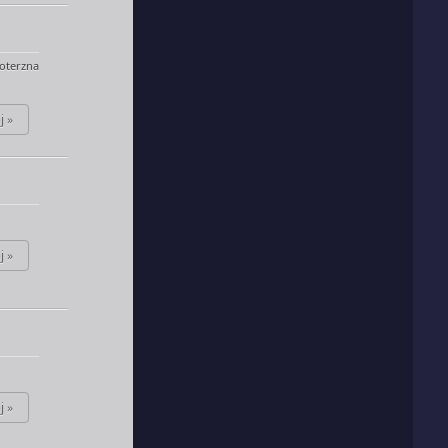
oterzna
j »
j »
j »