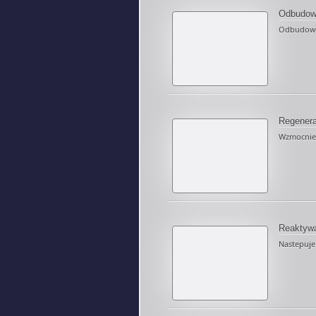
Odbudo
Odbudowa t
Regenera
Wzmocnieni
Reaktyw
Nastepuje