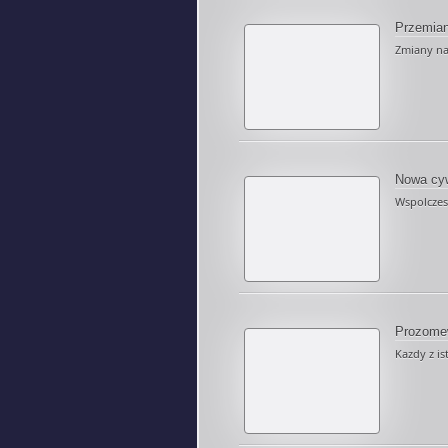
Przemia
Zmiany na
Nowa cyw
Wspolczes
Prozome
Kazdy z is