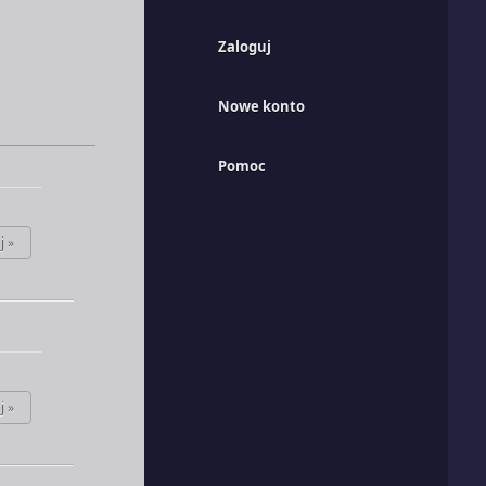
Zaloguj
Nowe konto
Pomoc
j »
j »