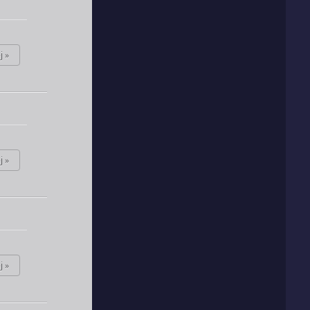
j »
j »
j »