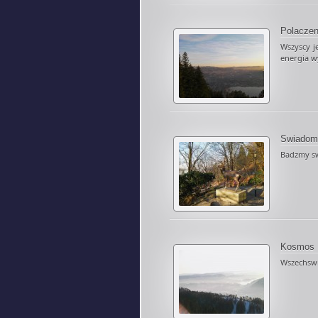
Polaczen
Wszyscy j
energia wy
Swiadom
Badzmy sw
Kosmos
Wszechswia