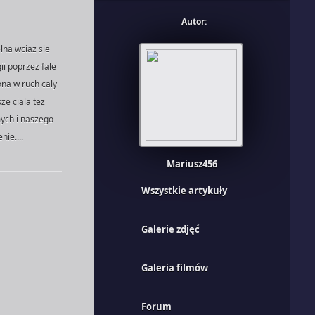
Autor:
lna wciaz sie
ii poprzez fale
na w ruch caly
ze ciala tez
mych i naszego
nie....
Mariusz456
Wszystkie artykuły
Galerie zdjęć
Galeria filmów
Forum