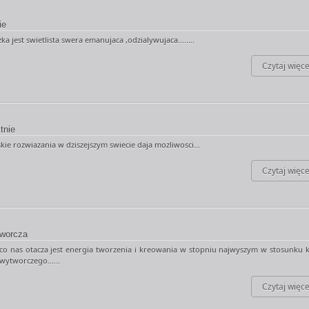
ie
zka jest swietlista swera emanujaca ,odzialywujaca........
Czytaj więce
tnie
ie rozwiazania w dziszejszym swiecie daja mozliwosci...
Czytaj więce
tworcza
co nas otacza jest energia tworzenia i kreowania w stopniu najwyszym w stosunku 
wytworczego......
Czytaj więce