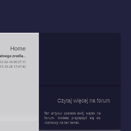
Home
lnego zrodla...
12-02-10 00:27:17
013-10-28 17:07:42
Czytaj więcej na forum
Ten artykuł posiada swój wątek na
forum. Możesz przyłączyć się do
rozmowy na ten temat.