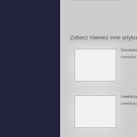
Zobacz również inne artyku
Genetyk
Genetyka d
Lewitacj
Lewitacaj 