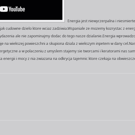
Energia jest niewyczerpalna i niesmierte
t jak cudowne dzielo ktore wciaz zadziwia.Wspaniale ze mozemy kozrystac z energ
ydazenia ale nie zapominajmy dodac do tego nasze dzialanie.Energia wprowadzo
je na wiekszej powieszchni a skupiona dziala z wiekszym inpetem w dany cel.Nas
energetyczne a w polaczeniu z umyslem stajemy sie tworcami i keratorami nas sa
a energii i mocy z nia zwiazana na odkrycja tajemnic ktore czekaja na obwieszcze