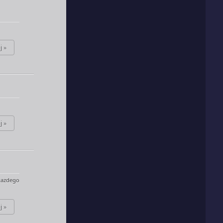
j »
j »
kazdego
j »