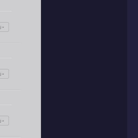
j »
j »
j »