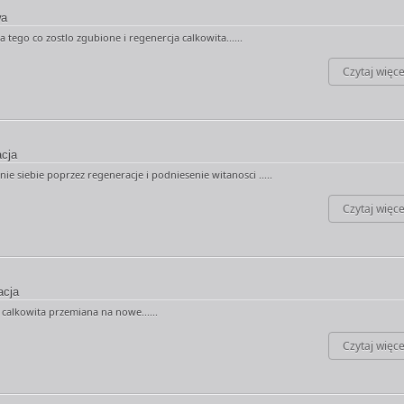
wa
ego co zostlo zgubione i regenercja calkowita......
Czytaj więce
cja
e siebie poprzez regeneracje i podniesenie witanosci .....
Czytaj więce
acja
 calkowita przemiana na nowe......
Czytaj więce