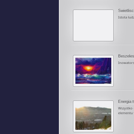
Swietlisc
Istota lud
Beszeles
Inowatorsk
Energia 
Wszystko 
elementu 