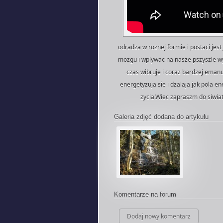
odradza w roznej formie i postaci jes
mozgu i wplywac na nasze pszyszle w
czas wibruje i coraz bardzej emanu
energetyzuja sie i dzalaja jak pola 
zycia.Wiec zapraszm do siwiat
Galeria zdjęć dodana do artykułu
Komentarze na forum
Dodaj nowy komentarz