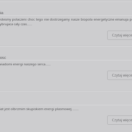
ia
estesmy polaczeni choc tego nie dostrzegamy nasze biopola energetyczne emanuja p
brujaca caly czas......
Czytaj więce
osc
iadomi energi naszego serca......
Czytaj więce
t jest olbrzmim skupiskiem energi plasmowej .......
Czytaj więce