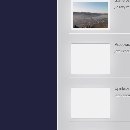
Samoroz
Jle razy z
Pracowic
Jezeli chc
Upieksz
Jezeli zac