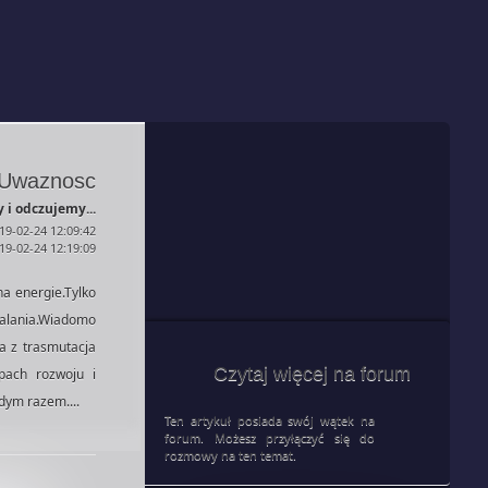
Uwaznosc
 i odczujemy...
19-02-24 12:09:42
019-02-24 12:19:09
a energie.Tylko
ialania.Wiadomo
ja z trasmutacja
Czytaj więcej na forum
pach rozwoju i
zdym razem....
Ten artykuł posiada swój wątek na
forum. Możesz przyłączyć się do
rozmowy na ten temat.