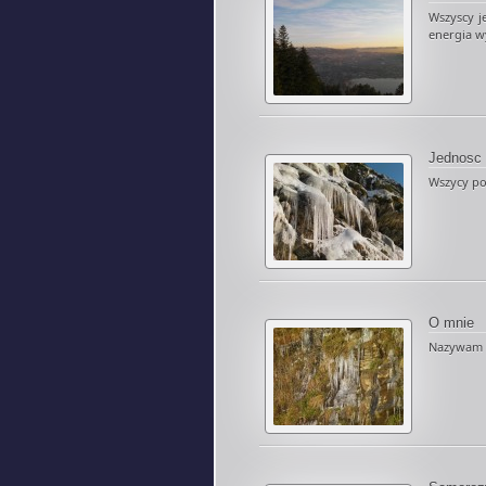
Wszyscy j
energia wy
Jednosc
Wszycy pow
O mnie
Nazywam si