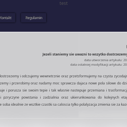
test
Kontakt
Regulamin
Jezeli staniemy sie uwazni to wszytko dostrzezemy
data utworzenia artykułu: 20
data ostatniej modyfikacji artykułu: 2
 dostrzezemy i odczujemy wewnetrznie oraz przetsformujemy na czysta zycodajn
ierzemy i przerobimy oraz nadamy moc sprawcza dajaca nowe pola silowe do dz
bruje i porusza sie swoim tepie i tak wlasnie nastepuje przemiana i trasformac
i pzryczyne powstania i zadzialnia oraz ukierunkowania do kolejnych eta
e soba idealnie ze wsztkie czastki sa caloscia tylko polalyzacja zmienia sie za ka