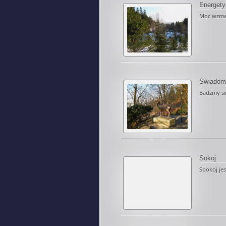
Energety
Moc wzmac
Swiadom
Badzmy sw
Sokoj
Spokoj jes