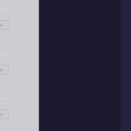
j »
j »
j »