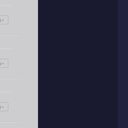
j »
j »
j »