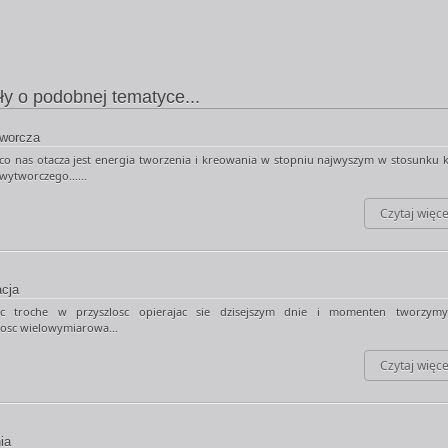
ły o podobnej tematyce...
tworcza
co nas otacza jest energia tworzenia i kreowania w stopniu najwyszym w stosunku 
wytworczego......
Czytaj więce
cja
c troche w przyszlosc opierajac sie dzisejszym dnie i momenten tworzym
tosc wielowymiarowa...
Czytaj więce
ia