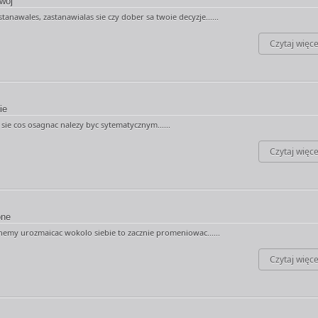
woj
astanawales, zastanawialas sie czy dober sa twoie decyzje......
Czytaj więce
ie
e sie cos osagnac nalezy byc sytematycznym......
Czytaj więce
one
znemy urozmaicac wokolo siebie to zacznie promeniowac......
Czytaj więce