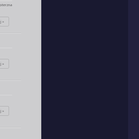
oterzna
j »
j »
j »