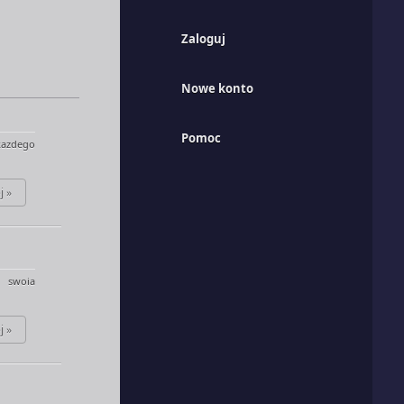
Zaloguj
Nowe konto
Pomoc
kazdego
j »
y swoia
j »