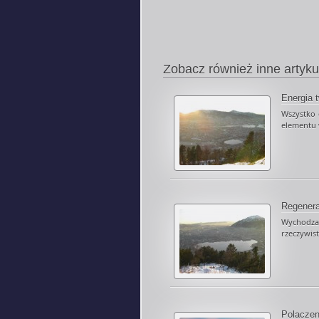
Zobacz również inne artyku
Energia 
Wszystko 
elementu 
Regenera
Wychodza
rzeczywis
Polaczen