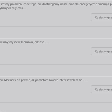
estesmy polaczeni choc tego nie dostrzegamy nasze biopola energetyczne emanuja p
brujaca caly czas......
Czytaj więce
innysmy isc w kierunku jednosci......
Czytaj więce
e Mariusz i od prawie jak pamietam zawsze interesowalem sie .......
Czytaj więce