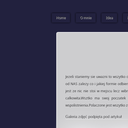
Home
O mnie
Idea
Jezeli staniemy sie uwazni to wszytko
od NAS zalezy co i jakiej formie odb
jest ze nic nie stoi w mejscu lecz wi
calkowita.Wsztko ma swoj poczatek 
wspolistnienia.Polaczone jest wszytko z
Galeria zdjęć podpięta pod artykuł