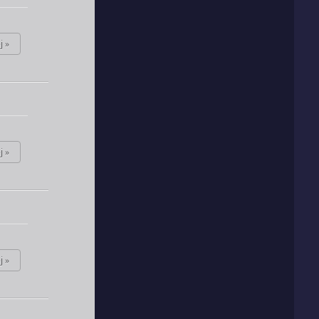
j »
j »
j »