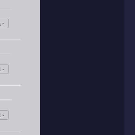
j »
j »
j »