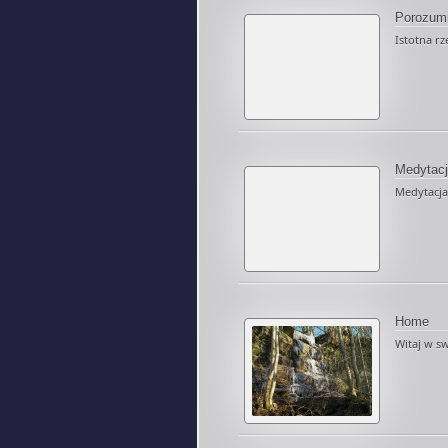
Porozumi
Istotna rz
Medytac
Medytacja 
Home
Witaj w sw