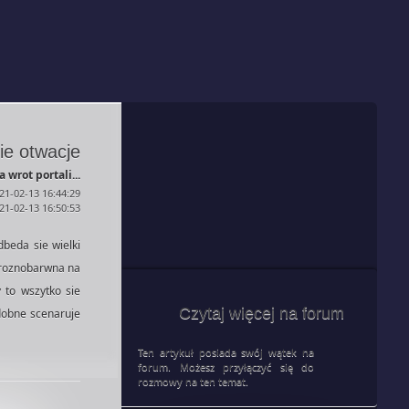
ie otwacje
wrot portali...
21-02-13 16:44:29
021-02-13 16:50:53
beda sie wielki
a roznobarwna na
 to wszytko sie
Czytaj więcej na forum
dobne scenaruje
Ten artykuł posiada swój wątek na
forum. Możesz przyłączyć się do
rozmowy na ten temat.