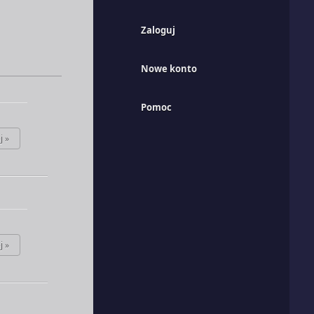
Zaloguj
Nowe konto
Pomoc
j »
j »