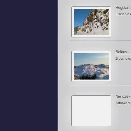
Regulam
Prosba o ni
Balans
Zrownowaze
Nie czek
Zabawa sie