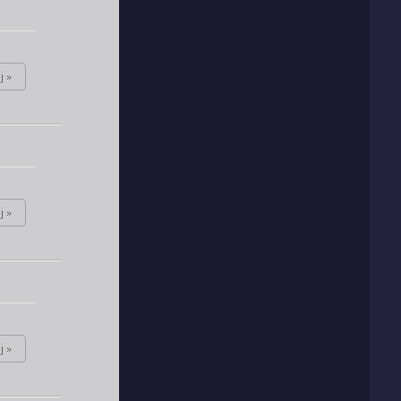
j »
j »
j »