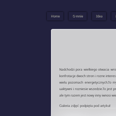
Home
O mnie
Idea
Nadchodzi pora wielkiego otwacia wro
konfrotacje dwoch stron i rozne intere
wielu pozomach energetycznych.To my 
uaktywni i rozniesie wszedzie.To jest
ale tym razem jest nowy inny iwnosi wi
Galeria zdjęć podpięta pod artykuł