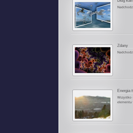
Dlug kar
Nadchodzi
Zdany
Nadchodzi 
Energia 
Wszystko 
elementu 