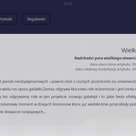
test
Kontakt
Regulamin
Wielk
Nadchodzi pora wielkiego otwarcia 
data utworzenia artykułu: 20
data ostatniej modyfikacji artykułu: 2
t portali medzywymarowych i powrot istot z roznych przestrzeni na zmiemie.Od
st wielu ras spoza galaktki.Ziemia odgrywa kluczowa role w kosmosie i jest istot
tez odgrywamy role w tym projekcie rozwoju galaktyk i to jakie beda efekty
 przelomowy moment w dziejach kosmosow ktore juz wielokrotnie przerabialy po
ele dowiacze rozwojowych...