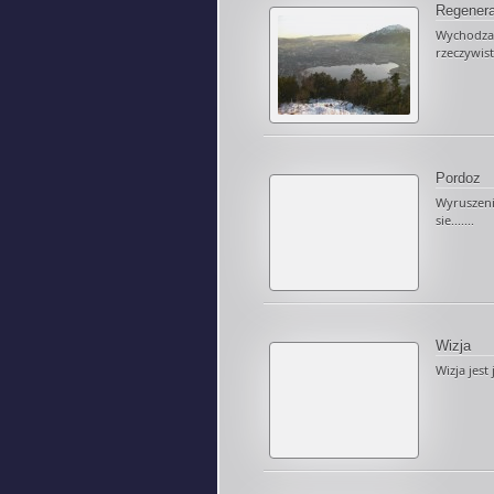
Regenera
Wychodza
rzeczywis
Pordoz
Wyruszeni
sie.......
Wizja
Wizja jest 