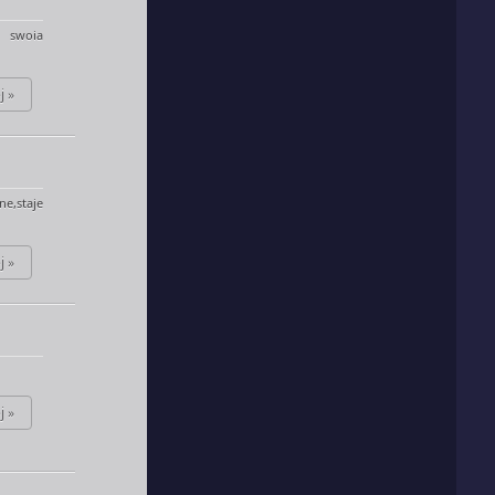
y swoia
j »
e,staje
j »
j »