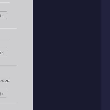
j »
j »
kazdego
j »