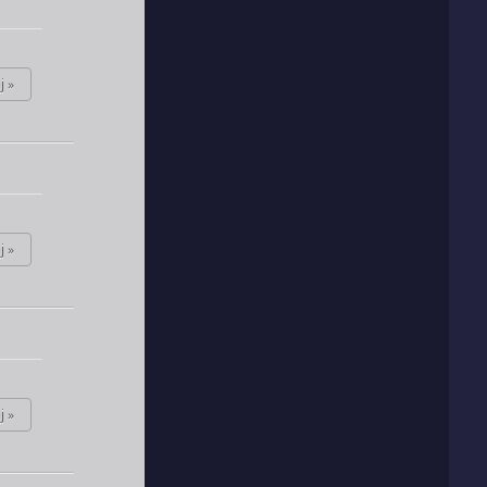
j »
j »
j »