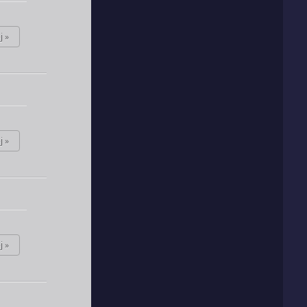
j »
j »
j »